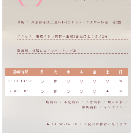
住所 ： 東京都港区三田1−1−12 レジディアタワー麻布十番2階
アクセス：東京メトロ麻布十番駅3番出口より徒歩2分
駐車場：近隣にコインパーキングあり
診療時間
月
火
水
木
金
土
日
9:30-13:00
○
休
○
○
○
○
休
14:00-18:30
○
休
○
○
○
▲
休
一般歯科 / 小児歯科 / 予防歯科 / 矯正歯科 /
審美歯科 / インプラント
▲ 14:00-16:30 / ※祝日は休診となります