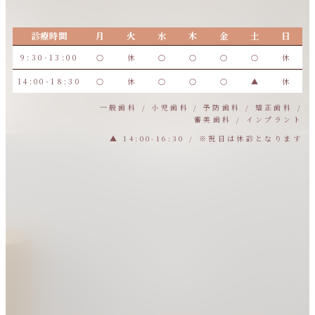
診療時間
月
火
水
木
金
土
日
9:30-13:00
○
休
○
○
○
○
休
14:00-18:30
○
休
○
○
○
▲
休
一般歯科 / 小児歯科 / 予防歯科 / 矯正歯科 /
審美歯科 / インプラント
▲ 14:00-16:30 / ※祝日は休診となります