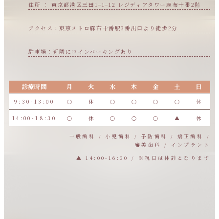
住所 ： 東京都港区三田1−1−12 レジディアタワー麻布十番2階
アクセス：東京メトロ麻布十番駅3番出口より徒歩2分
駐車場：近隣にコインパーキングあり
診療時間
月
火
水
木
金
土
日
9:30-13:00
○
休
○
○
○
○
休
14:00-18:30
○
休
○
○
○
▲
休
一般歯科 / 小児歯科 / 予防歯科 / 矯正歯科 /
審美歯科 / インプラント
▲ 14:00-16:30 / ※祝日は休診となります