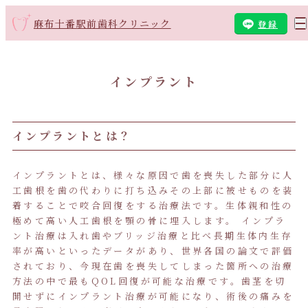
麻布十番駅前歯科クリニック
登録
インプラント
インプラントとは？
インプラントとは、様々な原因で歯を喪失した部分に人
工歯根を歯の代わりに打ち込みその上部に被せものを装
着することで咬合回復をする治療法です。生体親和性の
極めて高い人工歯根を顎の骨に埋入します。 インプラ
ント治療は入れ歯やブリッジ治療と比べ長期生体内生存
率が高いといったデータがあり、世界各国の論文で評価
されており、今現在歯を喪失してしまった箇所への治療
方法の中で最もQOL回復が可能な治療です。歯茎を切
開せずにインプラント治療が可能になり、術後の痛みを