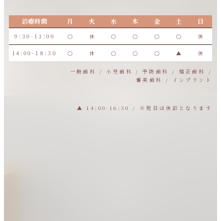
診療時間
月
火
水
木
金
土
日
9:30-13:00
○
休
○
○
○
○
休
14:00-18:30
○
休
○
○
○
▲
休
一般歯科 / 小児歯科 / 予防歯科 / 矯正歯科 /
審美歯科 / インプラント
▲ 14:00-16:30 / ※祝日は休診となります