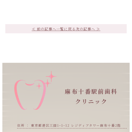
≪ 前の記事へ
一覧に戻る
次の記事へ ≫
麻布十番駅前歯科
クリニック
住所 ： 東京都港区三田1−1−12 レジディアタワー麻布十番2階