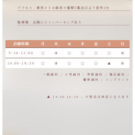
アクセス：東京メトロ麻布十番駅3番出口より徒歩2分
駐車場：近隣にコインパーキングあり
診療時間
月
火
水
木
金
土
日
9:30-13:00
○
休
○
○
○
○
休
14:00-18:30
○
休
○
○
○
▲
休
一般歯科 / 小児歯科 / 予防歯科 / 矯正歯科 /
審美歯科 / インプラント
▲ 14:00-16:30 / ※祝日は休診となります