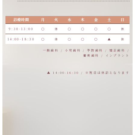
診療時間
月
火
水
木
金
土
日
9:30-13:00
○
休
○
○
○
○
休
14:00-18:30
○
休
○
○
○
▲
休
一般歯科 / 小児歯科 / 予防歯科 / 矯正歯科 /
審美歯科 / インプラント
▲ 14:00-16:30 / ※祝日は休診となります