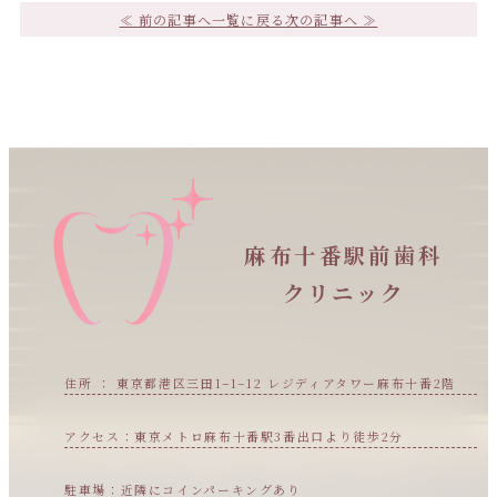
≪ 前の記事へ
一覧に戻る
次の記事へ ≫
麻布十番駅前歯科
クリニック
住所 ： 東京都港区三田1−1−12 レジディアタワー麻布十番2階
アクセス：東京メトロ麻布十番駅3番出口より徒歩2分
駐車場：近隣にコインパーキングあり