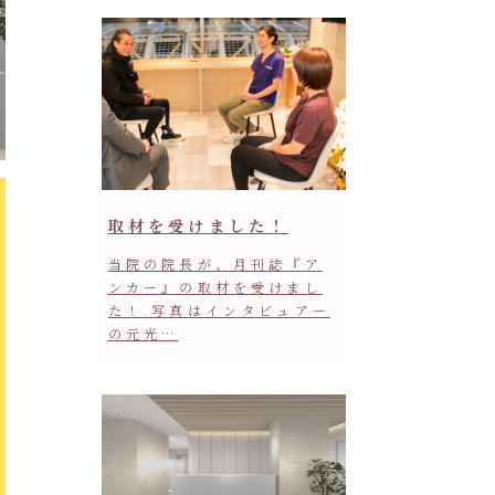
取材を受けました！
当院の院長が、月刊誌『ア
ンカー』の取材を受けまし
た！ 写真はインタビュアー
の元光…